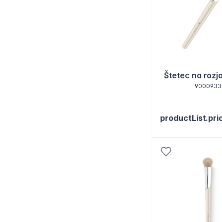
Štetec na roz
9000933
productList.pri