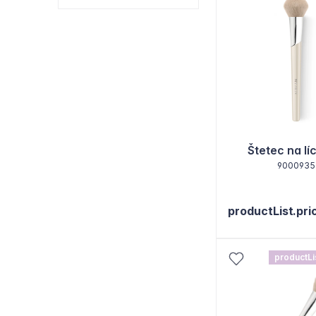
Štetec na lí
9000935
productList.pri
productLi