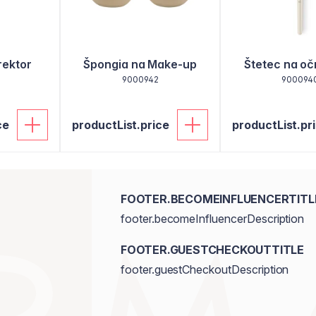
rektor
Špongia na Make-up
Štetec na oč
9000942
900094
ce
productList.price
productList.pr
FOOTER.BECOMEINFLUENCERTITL
footer.becomeInfluencerDescription
FOOTER.GUESTCHECKOUTTITLE
footer.guestCheckoutDescription