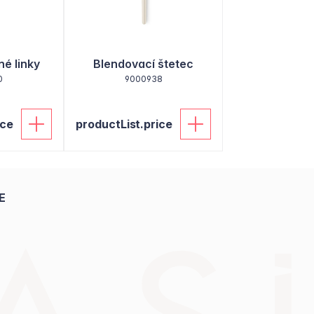
né linky
Blendovací štetec
0
9000938
ice
productList.price
E