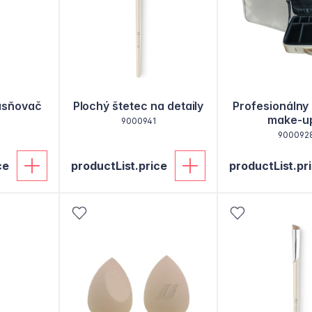
jasňovač
Plochý štetec na detaily
Profesionálny 
make-u
9000941
900092
ce
productList.price
productList.pr