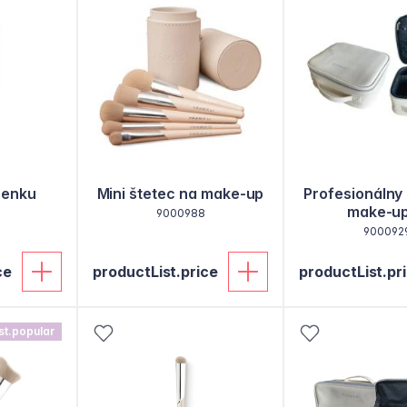
cenku
Mini štetec na make-up
Profesionálny 
make-u
9000988
900092
ce
productList.price
productList.pr
st.popular