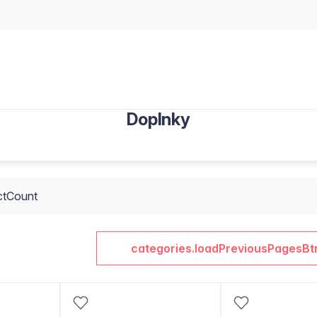
Doplnky
ctCount
categories.loadPreviousPagesBt