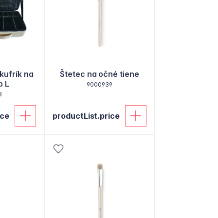
kufrík na
Štetec na očné tiene
p L
9000939
8
ice
productList.price