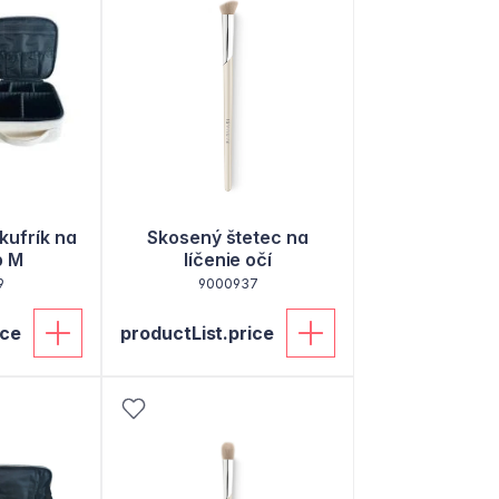
kufrík na
Skosený štetec na
p M
líčenie očí
9
9000937
ice
productList.price