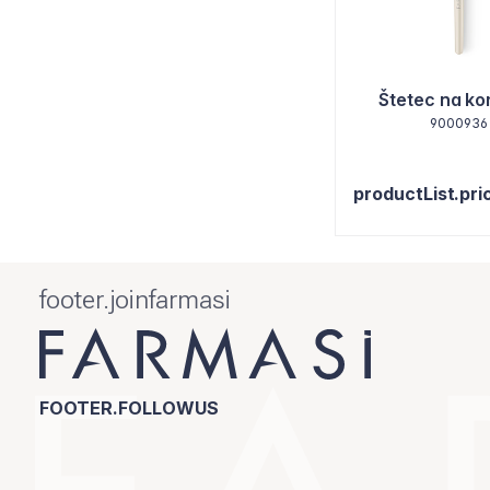
Štetec na ko
9000936
productList.pri
footer.joinfarmasi
FOOTER.FOLLOWUS