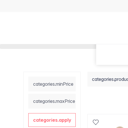
categories.produ
categories.minPrice
categories.maxPrice
categories.apply