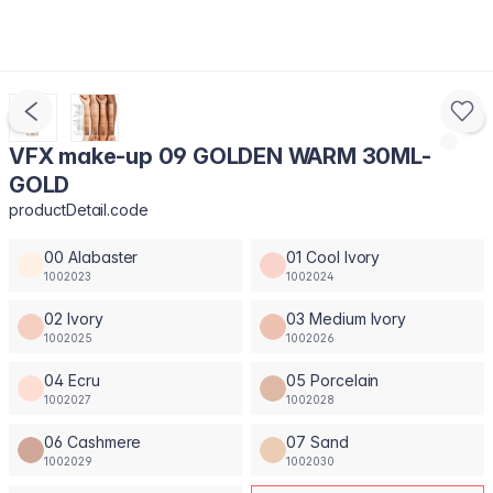
VFX make-up 09 GOLDEN WARM 30ML-
GOLD
productDetail.code
00 Alabaster
01 Cool Ivory
1002023
1002024
02 Ivory
03 Medium Ivory
1002025
1002026
04 Ecru
05 Porcelain
1002027
1002028
06 Cashmere
07 Sand
1002029
1002030