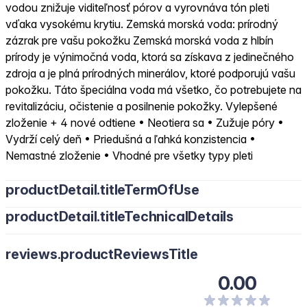
vodou znižuje viditeľnosť pórov a vyrovnáva tón pleti
vďaka vysokému krytiu. Zemská morská voda: prírodný
zázrak pre vašu pokožku Zemská morská voda z hlbín
prírody je výnimočná voda, ktorá sa získava z jedinečného
zdroja a je plná prírodných minerálov, ktoré podporujú vašu
pokožku. Táto špeciálna voda má všetko, čo potrebujete na
revitalizáciu, očistenie a posilnenie pokožky. Vylepšené
zloženie + 4 nové odtiene • Neotiera sa • Zužuje póry •
Vydrží celý deň • Priedušná a ľahká konzistencia •
Nemastné zloženie • Vhodné pre všetky typy pleti
productDetail.titleTermOfUse
productDetail.titleTechnicalDetails
reviews.productReviewsTitle
0.00