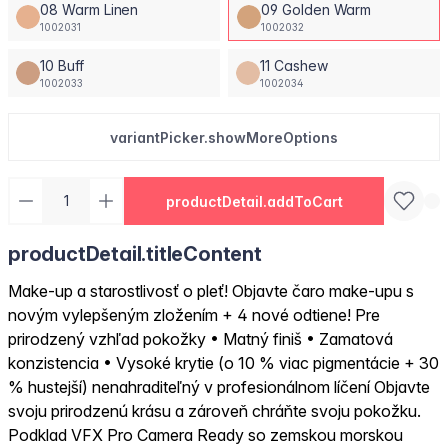
08 Warm Linen
09 Golden Warm
1002031
1002032
10 Buff
11 Cashew
1002033
1002034
variantPicker.showMoreOptions
productDetail.addToCart
productDetail.titleContent
Make-up a starostlivosť o pleť! Objavte čaro make-upu s
novým vylepšeným zložením + 4 nové odtiene! Pre
prirodzený vzhľad pokožky • Matný finiš • Zamatová
konzistencia • Vysoké krytie (o 10 % viac pigmentácie + 30
% hustejší) nenahraditeľný v profesionálnom líčení Objavte
svoju prirodzenú krásu a zároveň chráňte svoju pokožku.
Podklad VFX Pro Camera Ready so zemskou morskou