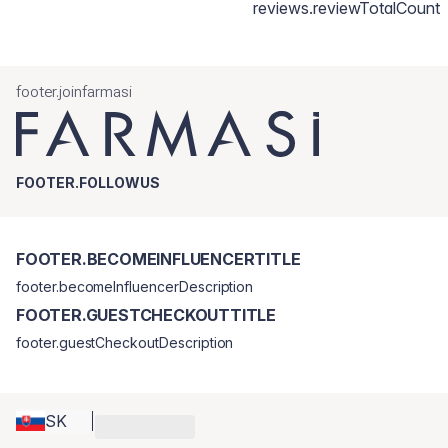
reviews.reviewTotalCount
footer.joinfarmasi
FOOTER.FOLLOWUS
FOOTER.BECOMEINFLUENCERTITLE
footer.becomeInfluencerDescription
FOOTER.GUESTCHECKOUTTITLE
footer.guestCheckoutDescription
SK