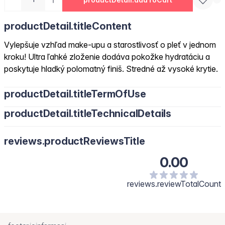
productDetail.titleContent
Vylepšuje vzhľad make-upu a starostlivosť o pleť v jednom
kroku! Ultra ľahké zloženie dodáva pokožke hydratáciu a
poskytuje hladký polomatný finiš. Stredné až vysoké krytie.
productDetail.titleTermOfUse
productDetail.titleTechnicalDetails
reviews.productReviewsTitle
0.00
reviews.reviewTotalCount