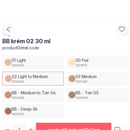
BB krém 02 30 ml
productDetail.code
01 Light
00 Fair
1001485
1001976
02 Light to Medium
03 Medium
1001486
1001487
BB - Medium to Tan 04
BB - Tan 05
1001488
1001489
BB - Deep 06
1001490
productDetail.addToCart